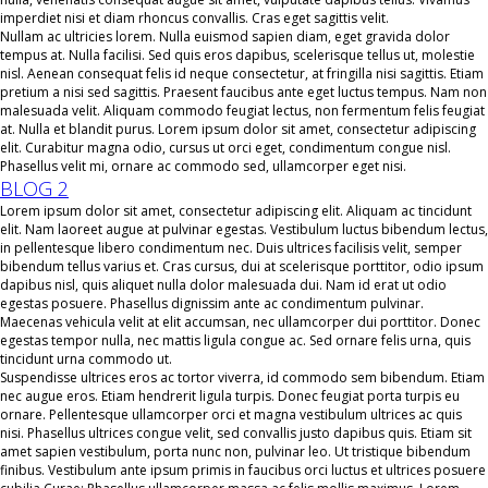
imperdiet nisi et diam rhoncus convallis. Cras eget sagittis velit.
Nullam ac ultricies lorem. Nulla euismod sapien diam, eget gravida dolor
tempus at. Nulla facilisi. Sed quis eros dapibus, scelerisque tellus ut, molestie
nisl. Aenean consequat felis id neque consectetur, at fringilla nisi sagittis. Etiam
pretium a nisi sed sagittis. Praesent faucibus ante eget luctus tempus. Nam non
malesuada velit. Aliquam commodo feugiat lectus, non fermentum felis feugiat
at. Nulla et blandit purus. Lorem ipsum dolor sit amet, consectetur adipiscing
elit. Curabitur magna odio, cursus ut orci eget, condimentum congue nisl.
Phasellus velit mi, ornare ac commodo sed, ullamcorper eget nisi.
BLOG 2
Lorem ipsum dolor sit amet, consectetur adipiscing elit. Aliquam ac tincidunt
elit. Nam laoreet augue at pulvinar egestas. Vestibulum luctus bibendum lectus,
in pellentesque libero condimentum nec. Duis ultrices facilisis velit, semper
bibendum tellus varius et. Cras cursus, dui at scelerisque porttitor, odio ipsum
dapibus nisl, quis aliquet nulla dolor malesuada dui. Nam id erat ut odio
egestas posuere. Phasellus dignissim ante ac condimentum pulvinar.
Maecenas vehicula velit at elit accumsan, nec ullamcorper dui porttitor. Donec
egestas tempor nulla, nec mattis ligula congue ac. Sed ornare felis urna, quis
tincidunt urna commodo ut.
Suspendisse ultrices eros ac tortor viverra, id commodo sem bibendum. Etiam
nec augue eros. Etiam hendrerit ligula turpis. Donec feugiat porta turpis eu
ornare. Pellentesque ullamcorper orci et magna vestibulum ultrices ac quis
nisi. Phasellus ultrices congue velit, sed convallis justo dapibus quis. Etiam sit
amet sapien vestibulum, porta nunc non, pulvinar leo. Ut tristique bibendum
finibus. Vestibulum ante ipsum primis in faucibus orci luctus et ultrices posuere