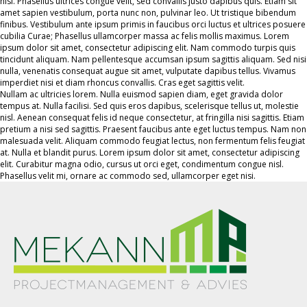
nisi. Phasellus ultrices congue velit, sed convallis justo dapibus quis. Etiam sit
amet sapien vestibulum, porta nunc non, pulvinar leo. Ut tristique bibendum
finibus. Vestibulum ante ipsum primis in faucibus orci luctus et ultrices posuere
cubilia Curae; Phasellus ullamcorper massa ac felis mollis maximus. Lorem
ipsum dolor sit amet, consectetur adipiscing elit. Nam commodo turpis quis
tincidunt aliquam. Nam pellentesque accumsan ipsum sagittis aliquam. Sed nisi
nulla, venenatis consequat augue sit amet, vulputate dapibus tellus. Vivamus
imperdiet nisi et diam rhoncus convallis. Cras eget sagittis velit.
Nullam ac ultricies lorem. Nulla euismod sapien diam, eget gravida dolor
tempus at. Nulla facilisi. Sed quis eros dapibus, scelerisque tellus ut, molestie
nisl. Aenean consequat felis id neque consectetur, at fringilla nisi sagittis. Etiam
pretium a nisi sed sagittis. Praesent faucibus ante eget luctus tempus. Nam non
malesuada velit. Aliquam commodo feugiat lectus, non fermentum felis feugiat
at. Nulla et blandit purus. Lorem ipsum dolor sit amet, consectetur adipiscing
elit. Curabitur magna odio, cursus ut orci eget, condimentum congue nisl.
Phasellus velit mi, ornare ac commodo sed, ullamcorper eget nisi.