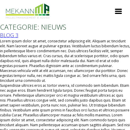
CATEGORIE:
NIEUWS
BLOG 3
Lorem ipsum dolor sit amet, consectetur adipiscing elit. Aliquam ac tincidunt
elit. Nam laoreet augue at pulvinar egestas. Vestibulum luctus bibendum lectus,
in pellentesque libero condimentum nec. Duis ultrices facilisis velit, semper
bibendum tellus varius et. Cras cursus, dui at scelerisque porttitor, odio ipsum
dapibus nisl, quis aliquet nulla dolor malesuada dui. Nam id erat ut odio
egestas posuere. Phasellus dignissim ante ac condimentum pulvinar.
Maecenas vehicula velit at elit accumsan, nec ullamcorper dui porttitor. Donec
egestas tempor nulla, nec mattis ligula congue ac. Sed ornare felis urna, quis
tincidunt urna commodo ut.
Suspendisse ultrices eros ac tortor viverra, id commodo sem bibendum. Etiam
nec augue eros. Etiam hendrerit ligula turpis. Donec feugiat porta turpis eu
ornare. Pellentesque ullamcorper orci et magna vestibulum ultrices ac quis
nisi. Phasellus ultrices congue velit, sed convallis justo dapibus quis. Etiam sit
amet sapien vestibulum, porta nunc non, pulvinar leo. Ut tristique bibendum
finibus. Vestibulum ante ipsum primis in faucibus orci luctus et ultrices posuere
cubilia Curae; Phasellus ullamcorper massa ac felis mollis maximus. Lorem
ipsum dolor sit amet, consectetur adipiscing elit. Nam commodo turpis quis
tincidunt aliquam. Nam pellentesque accumsan ipsum sagittis aliquam. Sed nisi
nulla, venenatis consequat augue sit amet, vulputate dapibus tellus. Vivamus