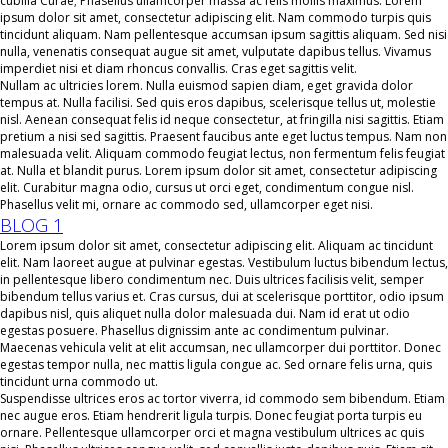
cubilia Curae; Phasellus ullamcorper massa ac felis mollis maximus. Lorem
ipsum dolor sit amet, consectetur adipiscing elit. Nam commodo turpis quis
tincidunt aliquam. Nam pellentesque accumsan ipsum sagittis aliquam. Sed nisi
nulla, venenatis consequat augue sit amet, vulputate dapibus tellus. Vivamus
imperdiet nisi et diam rhoncus convallis. Cras eget sagittis velit.
Nullam ac ultricies lorem. Nulla euismod sapien diam, eget gravida dolor
tempus at. Nulla facilisi. Sed quis eros dapibus, scelerisque tellus ut, molestie
nisl. Aenean consequat felis id neque consectetur, at fringilla nisi sagittis. Etiam
pretium a nisi sed sagittis. Praesent faucibus ante eget luctus tempus. Nam non
malesuada velit. Aliquam commodo feugiat lectus, non fermentum felis feugiat
at. Nulla et blandit purus. Lorem ipsum dolor sit amet, consectetur adipiscing
elit. Curabitur magna odio, cursus ut orci eget, condimentum congue nisl.
Phasellus velit mi, ornare ac commodo sed, ullamcorper eget nisi.
BLOG 1
Lorem ipsum dolor sit amet, consectetur adipiscing elit. Aliquam ac tincidunt
elit. Nam laoreet augue at pulvinar egestas. Vestibulum luctus bibendum lectus,
in pellentesque libero condimentum nec. Duis ultrices facilisis velit, semper
bibendum tellus varius et. Cras cursus, dui at scelerisque porttitor, odio ipsum
dapibus nisl, quis aliquet nulla dolor malesuada dui. Nam id erat ut odio
egestas posuere. Phasellus dignissim ante ac condimentum pulvinar.
Maecenas vehicula velit at elit accumsan, nec ullamcorper dui porttitor. Donec
egestas tempor nulla, nec mattis ligula congue ac. Sed ornare felis urna, quis
tincidunt urna commodo ut.
Suspendisse ultrices eros ac tortor viverra, id commodo sem bibendum. Etiam
nec augue eros. Etiam hendrerit ligula turpis. Donec feugiat porta turpis eu
ornare. Pellentesque ullamcorper orci et magna vestibulum ultrices ac quis